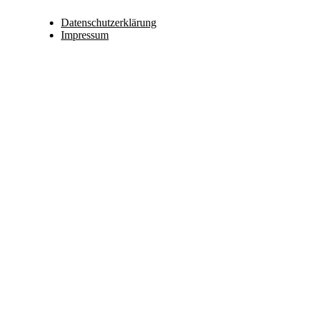
corinayoga.de
Datenschutzerklärung
Impressum
TriYoga, Faszien-Yoga, Pilates-Y